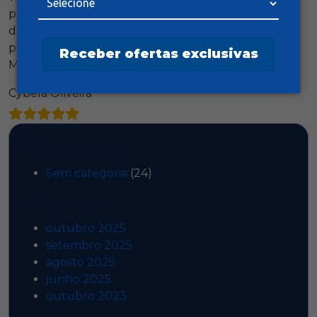
prestativo. E não acaba por aí: ressalto a educação
dos entregadores, que foram muito educados e
prestativos. A loja como um todo está de parabéns.
Receber ofertas exclusivas
Me tornei cliente para sempre.
Cybela Oliveira
Categorias
Sem categoria
(24)
Arquivos
outubro 2025
setembro 2025
agosto 2025
junho 2025
outubro 2023