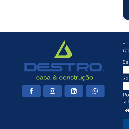
Se
re
Se
Se
Po
se