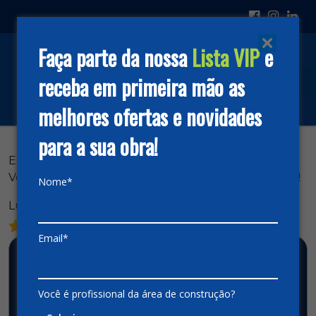
Faça parte da nossa
Lista VIP
e
receba em primeira mão as
melhores ofertas e novidades
para a sua obra!
Excelente loja com produtos de primeira!
Vendedores e todos os funcionários são top demais!!!
Nome*
Luciano Freitas
Email*
Categorias
Sem categoria
(24)
Você é profissional da área de construção?